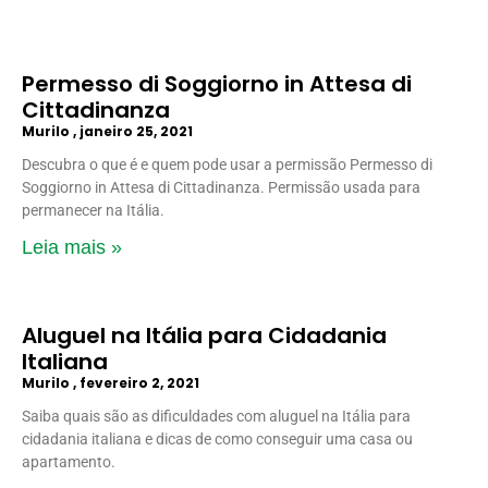
Permesso di Soggiorno in Attesa di
Cittadinanza
Murilo
janeiro 25, 2021
Descubra o que é e quem pode usar a permissão Permesso di
Soggiorno in Attesa di Cittadinanza. Permissão usada para
permanecer na Itália.
Leia mais »
Aluguel na Itália para Cidadania
Italiana
Murilo
fevereiro 2, 2021
Saiba quais são as dificuldades com aluguel na Itália para
cidadania italiana e dicas de como conseguir uma casa ou
apartamento.